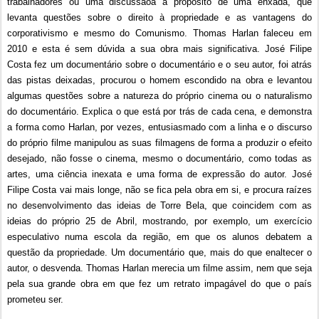
trabalhadores ou uma discussãoa a propósito de uma enxada, que
levanta questões sobre o direito à propriedade e as vantagens do
corporativismo e mesmo do Comunismo. Thomas Harlan faleceu em
2010 e esta é sem dúvida a sua obra mais significativa. José Filipe
Costa fez um documentário sobre o documentário e o seu autor, foi atrás
das pistas deixadas, procurou o homem escondido na obra e levantou
algumas questões sobre a natureza do próprio cinema ou o naturalismo
do documentário. Explica o que está por trás de cada cena, e demonstra
a forma como Harlan, por vezes, entusiasmado com a linha e o discurso
do próprio filme manipulou as suas filmagens de forma a produzir o efeito
desejado, não fosse o cinema, mesmo o documentário, como todas as
artes, uma ciência inexata e uma forma de expressão do autor. José
Filipe Costa vai mais longe, não se fica pela obra em si, e procura raízes
no desenvolvimento das ideias de Torre Bela, que coincidem com as
ideias do próprio 25 de Abril, mostrando, por exemplo, um exercício
especulativo numa escola da região, em que os alunos debatem a
questão da propriedade. Um documentário que, mais do que enaltecer o
autor, o desvenda. Thomas Harlan merecia um filme assim, nem que seja
pela sua grande obra em que fez um retrato impagável do que o país
prometeu ser.