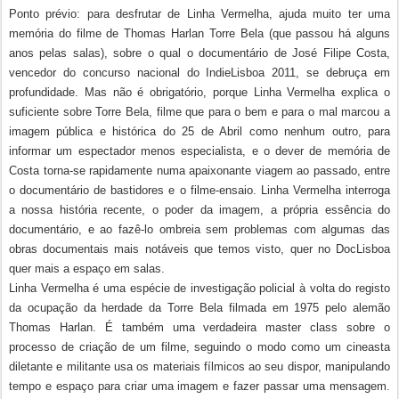
Ponto prévio: para desfrutar de Linha Vermelha, ajuda muito ter uma
memória do filme de Thomas Harlan Torre Bela (que passou há alguns
anos pelas salas), sobre o qual o documentário de José Filipe Costa,
vencedor do concurso nacional do IndieLisboa 2011, se debruça em
profundidade. Mas não é obrigatório, porque Linha Vermelha explica o
suficiente sobre Torre Bela, filme que para o bem e para o mal marcou a
imagem pública e histórica do 25 de Abril como nenhum outro, para
informar um espectador menos especialista, e o dever de memória de
Costa torna-se rapidamente numa apaixonante viagem ao passado, entre
o documentário de bastidores e o filme-ensaio. Linha Vermelha interroga
a nossa história recente, o poder da imagem, a própria essência do
documentário, e ao fazê-lo ombreia sem problemas com algumas das
obras documentais mais notáveis que temos visto, quer no DocLisboa
quer mais a espaço em salas.
Linha Vermelha é uma espécie de investigação policial à volta do registo
da ocupação da herdade da Torre Bela filmada em 1975 pelo alemão
Thomas Harlan. É também uma verdadeira master class sobre o
processo de criação de um filme, seguindo o modo como um cineasta
diletante e militante usa os materiais fílmicos ao seu dispor, manipulando
tempo e espaço para criar uma imagem e fazer passar uma mensagem.